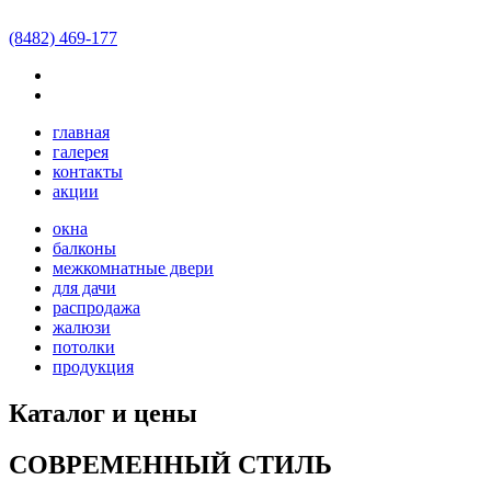
Окна
-
Комплектующие для окон
-
Остекление балконов и
лоджий
(8482)
469-177
Оконные Конструкции
445017
,
Россия
,
Самарская область
,
г. Тольятти
,
ул. Ленина, д.
125
,
магазин «Кокетка»
Мы работаем
пн-пт 09:00-18:00, сб 10:00-15:00
Телефон:
95–02–28
главная
Телефон:
219–54–36
галерея
Электронная почта:
office@tltokno.ru
контакты
tltokno.ru
акции
окна
балконы
межкомнатные двери
для дачи
распродажа
жалюзи
потолки
продукция
Каталог и цены
СОВРЕМЕННЫЙ СТИЛЬ