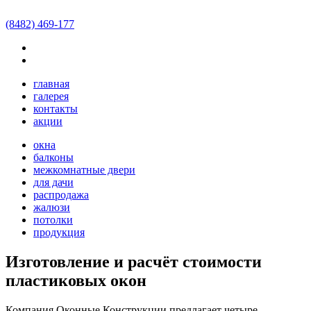
Окна
-
Комплектующие для окон
-
Остекление балконов и
лоджий
(8482)
469-177
Оконные Конструкции
445017
,
Россия
,
Самарская область
,
г. Тольятти
,
ул. Ленина, д.
125
,
магазин «Кокетка»
Мы работаем
пн-пт 09:00-18:00, сб 10:00-15:00
Телефон:
95–02–28
главная
Телефон:
219–54–36
галерея
Электронная почта:
office@tltokno.ru
контакты
tltokno.ru
акции
окна
балконы
межкомнатные двери
для дачи
распродажа
жалюзи
потолки
продукция
Изготовление и расчёт стоимости
пластиковых окон
Компания Оконные Конструкции предлагает четыре